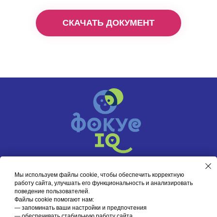
СКАЧАТЬ ДОКУМЕНТ
+7 951-500-69-70
Мы используем файлы cookie, чтобы обеспечить корректную
Перезвонить вам?
работу сайта, улучшать его функциональность и анализировать
поведение пользователей.
Файлы cookie помогают нам:
Политика обработки персональных данных
— запоминать ваши настройки и предпочтения
Пользовательское соглашение
— обеспечивать стабильную работу сайта